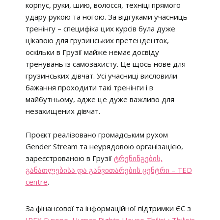
корпус, руки, шию, волосся, техніці прямого
удару рукою та ногою. За відгуками учасниць
тренінгу – специфіка цих курсів була дуже
цікавою для грузинських претенденток,
оскільки в Грузії майже немає досвіду
тренувань із самозахисту. Це щось нове для
грузинських дівчат. Усі учасниці висловили
бажання проходити такі тренінги і в
майбутньому, адже це дуже важливо для
незахищених дівчат.
Проєкт реалізовано громадським рухом
Gender Stream та неурядовою організацією,
зареєстрованою в Грузії
ტრენინგების,
განათლებისა და განვითარების ცენტრი – TED
centre
.
За фінансової та інформаційної підтримки ЄС з
IREX Europe
,
Human Rights House Tbilisi • Tbilisis