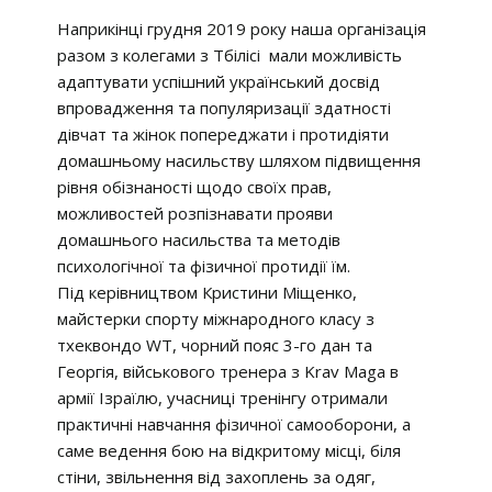
Наприкінці грудня 2019 року наша організація
разом з колегами з Тбілісі мали можливість
адаптувати успішний український досвід
впровадження та популяризації здатності
дівчат та жінок попереджати і протидіяти
домашньому насильству шляхом підвищення
рівня обізнаності щодо своїх прав,
можливостей розпізнавати прояви
домашнього насильства та методів
психологічної та фізичної протидії їм.
Під керівництвом Кристини Міщенко,
майстерки спорту міжнародного класу з
тхеквондо WT, чорний пояс 3-го дан та
Георгія, військового тренера з Krav Maga в
армії Ізраїлю, учасниці тренінгу отримали
практичні навчання фізичної самооборони, а
саме ведення бою на відкритому місці, біля
стіни, звільнення від захоплень за одяг,