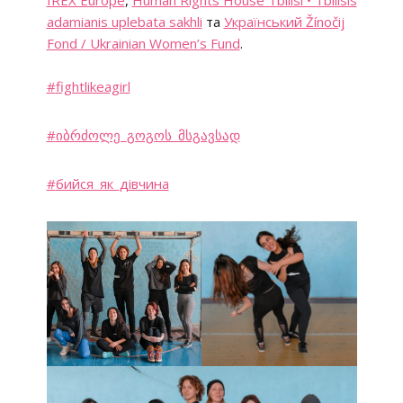
adamianis uplebata sakhli
та
Український Žínočij
Fond / Ukrainian Women’s Fund
.
#
fightlikeagirl
#
იბრძოლე_გოგოს_მსგავსად
#
бийся_як_дівчина