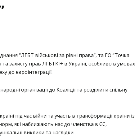
”
днання “ЛГБТ військові за рівні права”, та ГО “Точка
я та захисту прав ЛГБТКІ+ в Україні, особливо в умовах
ху до євроінтеграції.
ародні організації до Коаліції та розділити спільну
раїні під час війни та участь в трансформації країни із
орм, які наближають нас до членства в ЄС,
унікальні виклики та наслідки.