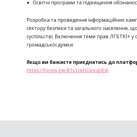
Освітні програми та підвищення обізнанос
Розробка та проведення інформаційних кампа
сектору безпеки та загального населення, щ
суспільстві. Включення теми прав ЛГБТКІ+ у 
громадської думки.
Якщо ви бажаєте приєднатись до платфор
https://forms.gle/81s1ceHDincqJjEi6