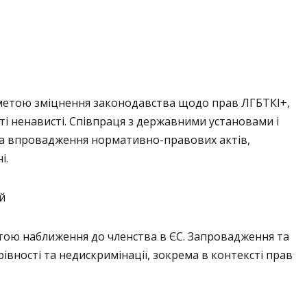
з метою зміцнення законодавства щодо прав ЛГБТКІ+,
нті ненависті. Співпраця з державними установами і
та впровадження нормативно-правових актів,
і.
й
етою наближення до членства в ЄС. Запровадження та
рівності та недискримінації, зокрема в контексті прав