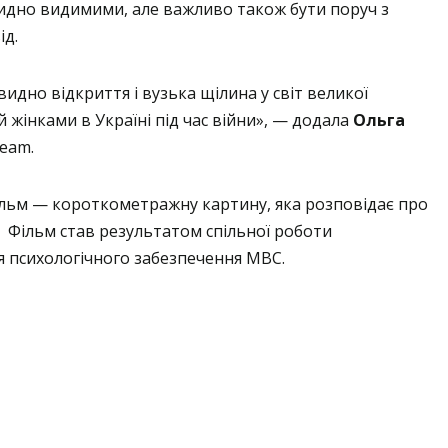
идно видимими, але важливо також бути поруч з
ід.
видно відкриття і вузька щілина у світ великої
 й жінками в Україні під час війни», — додала
Ольга
ream.
ільм — короткометражну картину, яка розповідає про
. Фільм став результатом спільної роботи
я психологічного забезпечення МВС.