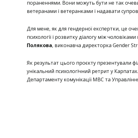
пораненнями. Вони можуть бути не так очев
ветеранами і ветеранками і надавати супров
Для мене, як для гендерної експертки, це оче
психології і розвитку діалогу між чоловіками
Полякова
, виконавча директорка Gender St
Як результат цього проєкту презентували ф
унікальний психологічний ретрит у Карпатах
Департаменту комунікації МВС та Управлінн